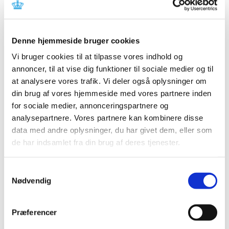
Johnson) som en del af tilvalgsordningen.
Lægemiddelstyrelsen overvåger vaccinen på samme
måde som de vacciner, der indgår i det generelle
vaccinationsprogram. Alle COVID-19-vacciner overvåges
Denne hjemmeside bruger cookies
desuden af lægemiddelmyndigheder over hele verden.
Vi bruger cookies til at tilpasse vores indhold og
annoncer, til at vise dig funktioner til sociale medier og til
at analysere vores trafik. Vi deler også oplysninger om
Du kan læse mere om det generelle vaccinationsprogram
din brug af vores hjemmeside med vores partnere inden
og den frivillige tilvalgsordning i
Sundhedsstyrelsens
for sociale medier, annonceringspartnere og
vejledning om vaccination mod COVID-19
.
analysepartnere. Vores partnere kan kombinere disse
data med andre oplysninger, du har givet dem, eller som
de har indsamlet fra din brug af deres tjenester.
Læs mere om tidligere statusmeddelelser om
Samtykkevalg
overvågning af COVID-19 vacciner:
Nødvendig
Præferencer
Nyhed på lmst.dk fra 10. juni:
Status på behandlede
indberetninger om formodede bivirkninger ved COVID-