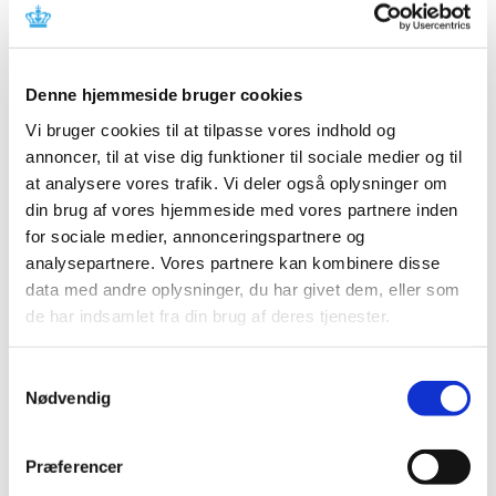
Lægemiddelstyrelsen har med virkning fra den 19.
august 2021 tilbagekaldt en tilladelse til
detailforhandling af håndkøbslægemidler for:
Denne hjemmeside bruger cookies
Mimers Kiosken
Mimersgade 66,
Vi bruger cookies til at tilpasse vores indhold og
2200 København N
annoncer, til at vise dig funktioner til sociale medier og til
Ejet af virksomhed med CVR-nummer: 33595271
at analysere vores trafik. Vi deler også oplysninger om
din brug af vores hjemmeside med vores partnere inden
Tilladelsen er tilbagekaldt efter en inspektion fra
for sociale medier, annonceringspartnere og
Sikkerhedsstyrelsen, hvor der blev konstateret en lang
analysepartnere. Vores partnere kan kombinere disse
række overtrædelser af betingelserne for at forhandle
data med andre oplysninger, du har givet dem, eller som
håndkøbslægemidler uden for apotek.
de har indsamlet fra din brug af deres tjenester.
Tilbagekaldelsen medfører, at virksomheden fra dags
dato ikke længere må forhandle håndkøbslægemidler.
Samtykkevalg
Nødvendig
Emner
Håndkøbsmedicin
Salg uden for apotek
Præferencer