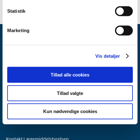
Statistik
Marketing
Vis detaljer
Lægemiddelstyrelsen
Tillad alle cookies
Axel Heides Gade 1
2300 København S
Tillad valgte
Email:
dkma@dkma.dk
Lægemiddelstyrelsen er en del af
Kun nødvendige cookies
Sundheds- og Kirkeministeriet.
Kontakt Lægemiddelstyrelsen