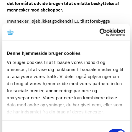
det formål at udvide brugen til at omfatte beskyttelse af
mennesker mod abekopper.
Imvanex er i øjeblikket godkendt i EU til at forebygge
kopper hos voksne. På grund af ligheden mellem
abekoppevirus og koppevirus betragtes Imvanex også
som en potentiel vaccine mod abekopper.
Beslutningen om at starte gennemgangen af data for
Denne hjemmeside bruger cookies
koppevaccinen
Imvanex er baseret på resultater fra
Vi bruger cookies til at tilpasse vores indhold og
laboratorieundersøgelser (ikke-kliniske data).
annoncer, til at vise dig funktioner til sociale medier og til
Undersøgelserne tyder på, at vaccinen også kan hjælpe
at analysere vores trafik. Vi deler også oplysninger om
med at beskytte mod abekopper, fordi den udløser
din brug af vores hjemmeside med vores partnere inden
produktionen af antistoffer, der er målrettet mod
abekoppevirus.
for sociale medier, annonceringspartnere og
analysepartnere. Vores partnere kan kombinere disse
Det er det europæiske lægemiddelagenturs komite for
data med andre oplysninger, du har givet dem, eller som
godkendelse af medicin til mennesker, CHMP, som
de har indsamlet fra din brug af deres tjenester.
gennemgår data for Imvanex. Det gør de, mens de venter
på en formel ansøgning om at forlænge brugen af
Imvanex fra firmaet, der markedsfører vaccinen.
Samtykkevalg