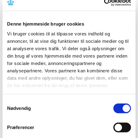
Der er aktuelle problemer med forsyningen af;
Baytril vet. 50 mg tabletter fra Elanco Denmark ApS
Denne hjemmeside bruger cookies
Baycox Iron, 36,4 mg/ml + 182 mg/ml, suspension
injektionsvæske, 100 ml, fra Elanco Denmark ApS
Vi bruger cookies til at tilpasse vores indhold og
annoncer, til at vise dig funktioner til sociale medier og til
Rimadyl, 50 mg, tyggetabletter, 20 stk., fra Zoetis
Animal Health ApS
at analysere vores trafik. Vi deler også oplysninger om
din brug af vores hjemmeside med vores partnere inden
Previcox, tyggetabletter 57 mg, 30 stk., fra
for sociale medier, annonceringspartnere og
Boehringer Ingelheim Danmark A/S
analysepartnere. Vores partnere kan kombinere disse
Orbenin Vet. 500 mg intramammær emulsion fra
data med andre oplysninger, du har givet dem, eller som
Zoetis Animal Health ApS
de har indsamlet fra din brug af deres tjenester.
Yderligere information om varighed m.m. kan findes via
følgende link:
Samtykkevalg
Se oversigten over aktuelle og kommende
Nødvendig
forsyningsvanskeligheder
Spørgsmål om aktuel status skal stilles til virksomheden.
Præferencer