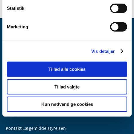
Statistik
Marketing
Vis detaljer
Lægemiddelstyrelsen
Tillad alle cookies
Axel Heides Gade 1
2300 København S
Tillad valgte
Email:
dkma@dkma.dk
Lægemiddelstyrelsen er en del af
Kun nødvendige cookies
Sundheds- og Kirkeministeriet.
Kontakt Lægemiddelstyrelsen