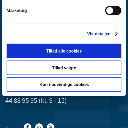
Marketing
Lægemiddelstyrelsen
Vis detaljer
Axel Heides Gade 1
2300 København S
Tillad alle cookies
Email:
dkma@dkma.dk
Lægemiddelstyrelsen er en del af
Tillad valgte
Sundheds- og Kirkeministeriet.
Kun nødvendige cookies
Kontakt Lægemiddelstyrelsen
44 88 95 95 (kl. 9 - 15)