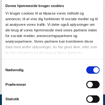
Fenemal ”DLF” 15 mg tabletter fra Orifarm Generics
Denne hjemmeside bruger cookies
A/S
Vi bruger cookies til at tilpasse vores indhold og
Evoltra 1 mg/ml koncentrat til infusionsvæske,
annoncer, til at vise dig funktioner til sociale medier og til
opløsning, fra Sanofi A/S
at analysere vores trafik. Vi deler også oplysninger om
Panodil 665 mg tabletter med modificeret udløsning
din brug af vores hjemmeside med vores partnere inden
fra GSK Consumer Healthcare.
for sociale medier, annonceringspartnere og
analysepartnere. Vores partnere kan kombinere disse
Yderligere information om varighed m.m. kan findes via
følgende link:
data med andre oplysninger, du har givet dem, eller som
Se oversigten over aktuelle og kommende
de har indsamlet fra din brug af deres tjenester.
forsyningsvanskeligheder
Samtykkevalg
Spørgsmål om aktuel status skal stilles til virksomheden.
Nødvendig
Præferencer
Statistik