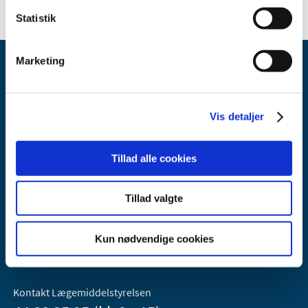
Statistik
Marketing
Vis detaljer
Lægemiddelstyrelsen
Tillad alle cookies
Axel Heides Gade 1
2300 København S
Tillad valgte
Email:
dkma@dkma.dk
Lægemiddelstyrelsen er en del af
Kun nødvendige cookies
Sundheds- og Kirkeministeriet.
Kontakt Lægemiddelstyrelsen