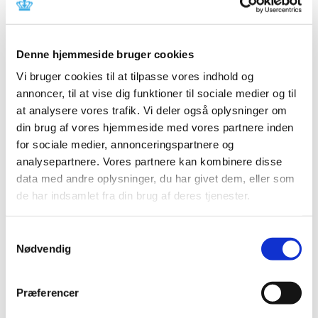
Med virkning fra den 2. marts 2022 har
Denne hjemmeside bruger cookies
Lægemiddelstyrelsen på ny givet tilladelse til
detailforhandling af håndkøbslægemidler i butikken:
Vi bruger cookies til at tilpasse vores indhold og
annoncer, til at vise dig funktioner til sociale medier og til
Bilka Tilst
at analysere vores trafik. Vi deler også oplysninger om
Agerøvej 7
din brug af vores hjemmeside med vores partnere inden
8381 Tilst
P-nummer: 1003224953
for sociale medier, annonceringspartnere og
CVR-nummer (Salling Group A/S): 35954716.
analysepartnere. Vores partnere kan kombinere disse
data med andre oplysninger, du har givet dem, eller som
de har indsamlet fra din brug af deres tjenester.
Relateret indhold
Lægemiddelstyrelsen tilbagekalder tilladelse til salg af
Samtykkevalg
håndkøbslægemidler
Nødvendig
31. januar 2022
Præferencer