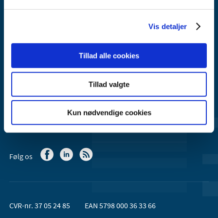
Axel Heides Gade 1
2300 København S
Vis detaljer
Email:
dkma@dkma.dk
Lægemiddelstyrelsen er en del af
Tillad alle cookies
Sundheds- og Kirkeministeriet.
Tillad valgte
Kontakt Lægemiddelstyrelsen
44 88 95 95 (kl. 9 - 15)
Kun nødvendige cookies
Følg os
CVR-nr. 37 05 24 85
EAN 5798 000 36 33 66