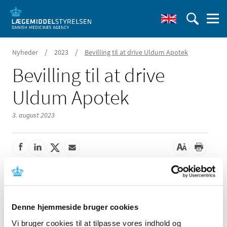
/
/
Nyheder
2023
Bevilling til at drive Uldum Apotek
Bevilling til at drive
Uldum Apotek
3. august 2023
Lægemiddelstyrelsen har den 8. juni 2023 meddelt, at
Jeppe Madsen får bevilling til at drive Uldum Apotek.
Denne hjemmeside bruger cookies
Der har været 1 ansøger til bevillingen.
Vi bruger cookies til at tilpasse vores indhold og