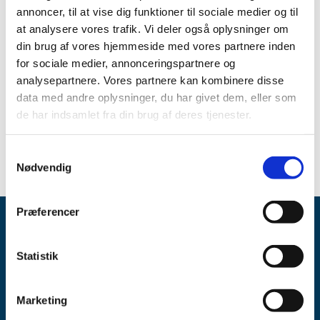
Bevillingen har været opslået ledig efter Lov om
annoncer, til at vise dig funktioner til sociale medier og til
apoteksvirksomhed §15, stk. 1 og stk. 2.
at analysere vores trafik. Vi deler også oplysninger om
din brug af vores hjemmeside med vores partnere inden
Emner
for sociale medier, annonceringspartnere og
analysepartnere. Vores partnere kan kombinere disse
Apotekerbevillinger
data med andre oplysninger, du har givet dem, eller som
de har indsamlet fra din brug af deres tjenester.
Udnævnelser til apoteker
Samtykkevalg
Nødvendig
Præferencer
Statistik
Marketing
Lægemiddelstyrelsen