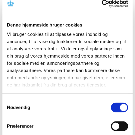
Den Europæiske Farmakopé har udgivet monografien for
Cannabisblomst på EDQM’s hjemmeside på grund af den
store interesse fra eksterne brugere og interessenter.
Denne hjemmeside bruger cookies
Implementeringsdatoen er uændret, så monografien er
Vi bruger cookies til at tilpasse vores indhold og
først gældende fra den 1. juli 2024 (Ph. Eur. 11.5).
annoncer, til at vise dig funktioner til sociale medier og til
Monografien bliver udgivet i Ph. Eur. Online i januar 2024.
at analysere vores trafik. Vi deler også oplysninger om
din brug af vores hjemmeside med vores partnere inden
Link
for sociale medier, annonceringspartnere og
Se
monografien og EDQM’s nyhed på EDQM's
analysepartnere. Vores partnere kan kombinere disse
hjemmeside (edqm.eu - European Directorate for the
data med andre oplysninger, du har givet dem, eller som
Quality of Medicines & Healthcare)
de har indsamlet fra din brug af deres tjenester.
Samtykkevalg
Nødvendig
Emner
Medicinsk cannabis
Præferencer