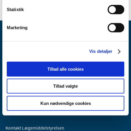
Statistik
Marketing
Vis detaljer
Lægemiddelstyrelsen
Tillad alle cookies
Axel Heides Gade 1
2300 København S
Tillad valgte
Email:
dkma@dkma.dk
Lægemiddelstyrelsen er en del af
Kun nødvendige cookies
Sundheds- og Kirkeministeriet.
Kontakt Lægemiddelstyrelsen