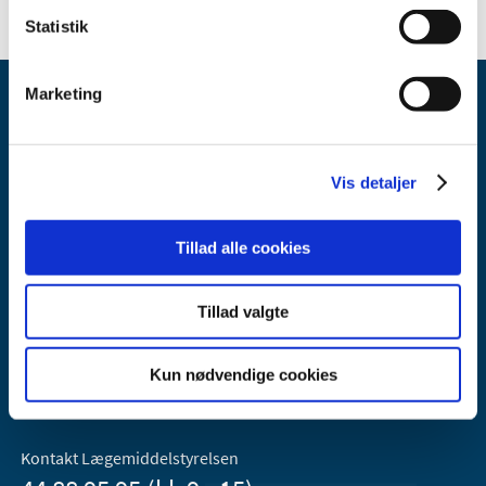
Statistik
Marketing
Vis detaljer
Lægemiddelstyrelsen
Tillad alle cookies
Axel Heides Gade 1
2300 København S
Tillad valgte
Email:
dkma@dkma.dk
Lægemiddelstyrelsen er en del af
Kun nødvendige cookies
Sundheds- og Kirkeministeriet.
Kontakt Lægemiddelstyrelsen