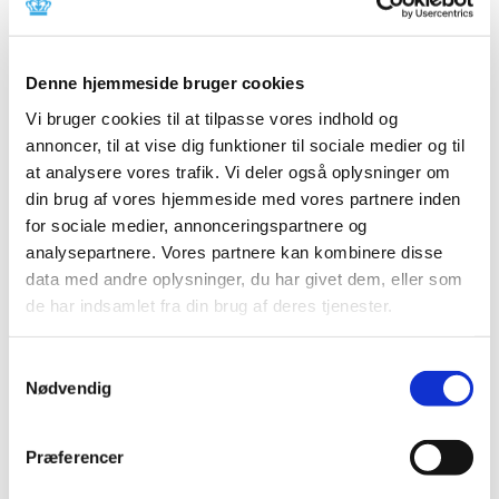
Indberetningsskemaer for 2023 til årlig indberetning af
euforiserende stoffer ligger nu klar på
Lægemiddelstyrelsens hjemmeside
.
Denne hjemmeside bruger cookies
Skemaerne skal bruges af virksomheder med tilladelse til
Vi bruger cookies til at tilpasse vores indhold og
at håndtere euforiserende stoffer, herunder:
annoncer, til at vise dig funktioner til sociale medier og til
at analysere vores trafik. Vi deler også oplysninger om
tilladelse til virksomhed med euforiserende stoffer
din brug af vores hjemmeside med vores partnere inden
tilladelse til dyrkning og håndtering af cannabis
for sociale medier, annonceringspartnere og
med henblik på at udvikle cannabis til medicinsk
analysepartnere. Vores partnere kan kombinere disse
brug (udviklingsordningen)
data med andre oplysninger, du har givet dem, eller som
apoteker, herunder sygehusapoteker, der har
de har indsamlet fra din brug af deres tjenester.
importeret eller eksporteret euforiserende stoffer i
2023
Samtykkevalg
Der findes ét indberetningsskema for hver af de 3
Nødvendig
ovennævnte typer af virksomhedstilladelser.
Deadline for indberetning er
senest den 31. januar 2024.
Præferencer