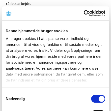
rådets arbejde.
Rammer
Lægemiddelstyrelsen kan rådføre sig med Rådet for
Lægemiddelovervågning i spørgsmål om bivirkninger og
andre risici ved lægemidler, jf. lægemiddellovens § 101,
Denne hjemmeside bruger cookies
stk. 1.
Vi bruger cookies til at tilpasse vores indhold og
annoncer, til at vise dig funktioner til sociale medier og til
Rådet for Lægemiddelovervågning nedsættes af
at analysere vores trafik. Vi deler også oplysninger om
Lægemiddelstyrelsen efter offentligt opslag, jf.
lægemiddellovens § 101, stk. 3.
din brug af vores hjemmeside med vores partnere inden
for sociale medier, annonceringspartnere og
Rådet for Lægemiddelovervågning består af højst 11
analysepartnere. Vores partnere kan kombinere disse
medlemmer, jf. lægemiddellovens § 101, stk. 2.
data med andre oplysninger, du har givet dem, eller som
de har indsamlet fra din brug af deres tjenester.
Blandt medlemmerne skal der være repræsentanter for
sundhedspersoner, lægemiddelvirksomheder, apotekere
og andre detailforhandlere af lægemidler, patienter og
Samtykkevalg
forbrugere, jf. lægemiddellovens § 101, stk. 2.
Nødvendig
Rådets medlemmer beskikkes for 4 år ad gangen, jf. § 1,