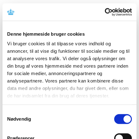
Ansøgninger sendes elektronisk via
kontaktformularen
.
(Åbner i nyt vindue, og skal udfyldes indenfor 20
minutter, ellers modtager vi den ikke).
Ansøgningen skal være Lægemiddelstyrelsen i hænde
Denne hjemmeside bruger cookies
senest den
14. august 2023 kl. 12.00
.
Vi bruger cookies til at tilpasse vores indhold og
Samtaler med forfremmelseskonsulenterne forventes at
annoncer, til at vise dig funktioner til sociale medier og til
blive afholdt i uge 36 i Lægemiddelstyrelsen.
at analysere vores trafik. Vi deler også oplysninger om
din brug af vores hjemmeside med vores partnere inden
Rekvirering af oplysninger vedr.
for sociale medier, annonceringspartnere og
Espergærde Apotek nr. 154
analysepartnere. Vores partnere kan kombinere disse
data med andre oplysninger, du har givet dem, eller som
Økonomiske oplysninger og øvrige oplysninger om
de har indsamlet fra din brug af deres tjenester.
Espergærde Apotek kan rekvireres ved henvendelse til
Nanna Cathrine Blak på
Send en mail
eller 21 96 10 02.
Samtykkevalg
Fra og med torsdag den 3. august kan oplysninger
Nødvendig
rekvireres ved henvendelse til
Send en mail
.
Distributionsenheder under Espergærde
Præferencer