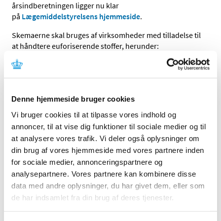
årsindberetningen ligger nu klar
på
Lægemiddelstyrelsens
hjemmeside
.
Skemaerne skal bruges af virksomheder med tilladelse til
at håndtere euforiserende stoffer, herunder:
tilladelse til virksomhed med euforiserende stoffer
tilladelse til dyrkning og håndtering af cannabis
med henblik på at udvikle cannabis til medicinsk
Denne hjemmeside bruger cookies
brug (udviklingsordningen)
Vi bruger cookies til at tilpasse vores indhold og
apoteker, herunder sygehusapoteker, der har
annoncer, til at vise dig funktioner til sociale medier og til
importeret eller eksporteret euforiserende stoffer i
at analysere vores trafik. Vi deler også oplysninger om
2024
din brug af vores hjemmeside med vores partnere inden
Der findes ét indberetningsskema for hver af de 3
for sociale medier, annonceringspartnere og
ovennævnte typer af virksomhedstilladelser.
analysepartnere. Vores partnere kan kombinere disse
data med andre oplysninger, du har givet dem, eller som
Deadline for indberetning er
senest den 31. januar 2025.
de har indsamlet fra din brug af deres tjenester.
For at hjælpe med at undgå nogle af de hyppige fejl vi ser
i årsindberetningerne, har vi opdateret vejledning til