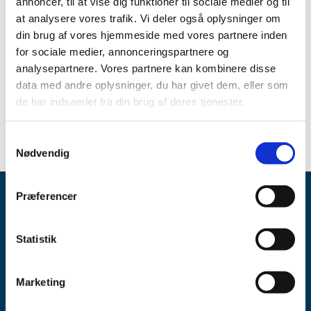
annoncer, til at vise dig funktioner til sociale medier og til
Bevillingen har været opslået ledig efter Lov om
at analysere vores trafik. Vi deler også oplysninger om
apoteksvirksomhed §15, stk. 1 og stk. 2.
din brug af vores hjemmeside med vores partnere inden
for sociale medier, annonceringspartnere og
Emner
analysepartnere. Vores partnere kan kombinere disse
data med andre oplysninger, du har givet dem, eller som
Udnævnelser til apoteker
de har indsamlet fra din brug af deres tjenester.
Samtykkevalg
Nødvendig
Præferencer
Statistik
Lægemiddelstyrelsen
Marketing
Axel Heides Gade 1