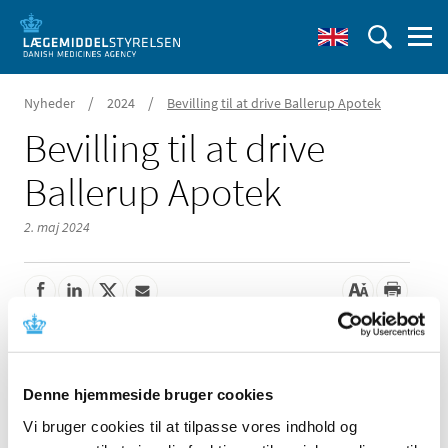
/
/
Nyheder
2024
Bevilling til at drive Ballerup Apotek
Bevilling til at drive
Ballerup Apotek
2. maj 2024
Lægemiddelstyrelsen har den 30. april 2024 meddelt, at
Mette Reuter Clausen får bevilling til at drive Ballerup
Apotek.
Denne hjemmeside bruger cookies
Vi bruger cookies til at tilpasse vores indhold og
Der har været 7 ansøger til bevillingen.