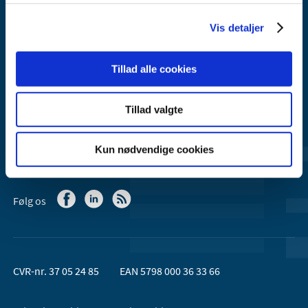
2300 København S
Email:
dkma@dkma.dk
Vis detaljer
Lægemiddelstyrelsen er en del af
Tillad alle cookies
Sundheds- og Kirkeministeriet.
Tillad valgte
Kontakt Lægemiddelstyrelsen
44 88 95 95 (kl. 9 - 15)
Kun nødvendige cookies
Følg os
CVR-nr. 37 05 24 85
EAN 5798 000 36 33 66