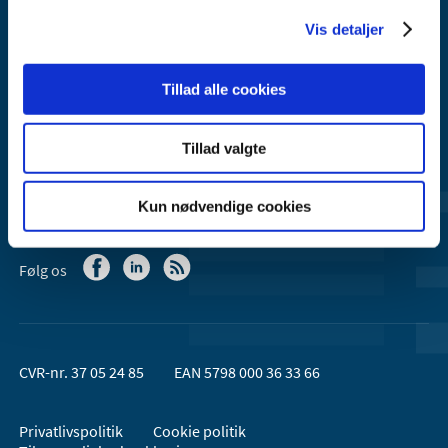
Email:
dkma@dkma.dk
Vis detaljer
Lægemiddelstyrelsen er en del af
Sundheds- og Kirkeministeriet.
Tillad alle cookies
Kontakt Lægemiddelstyrelsen
Tillad valgte
44 88 95 95 (kl. 9 - 15)
Kun nødvendige cookies
Følg os
CVR-nr. 37 05 24 85
EAN 5798 000 36 33 66
Privatlivspolitik
Cookie politik