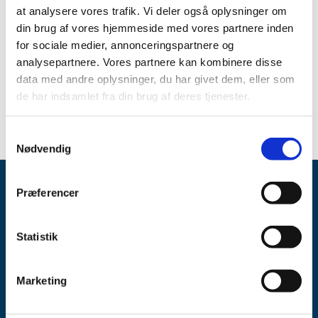
Bevillingen har været opslået ledig efter Lov om
at analysere vores trafik. Vi deler også oplysninger om
apoteksvirksomhed §15, stk. 1 og stk. 2.
din brug af vores hjemmeside med vores partnere inden
for sociale medier, annonceringspartnere og
Emner
analysepartnere. Vores partnere kan kombinere disse
data med andre oplysninger, du har givet dem, eller som
Udnævnelser til apoteker
de har indsamlet fra din brug af deres tjenester.
Samtykkevalg
Nødvendig
Præferencer
Statistik
Lægemiddelstyrelsen
Marketing
Axel Heides Gade 1
2300 København S