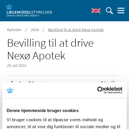
/
/
Nyheder
2024
Bevilling til at drive Nexø Apotek
Bevilling til at drive
Nexø Apotek
29. juli 2024
Lægemiddelstyrelsen har den 22. juli 2024 meddelt, at
Dennis Krag-Jakobsen får bevilling til at Nexø Apotek.
Denne hjemmeside bruger cookies
Der har været 1 ansøger til bevillingen.
Vi bruger cookies til at tilpasse vores indhold og
annoncer, til at vise dig funktioner til sociale medier og til