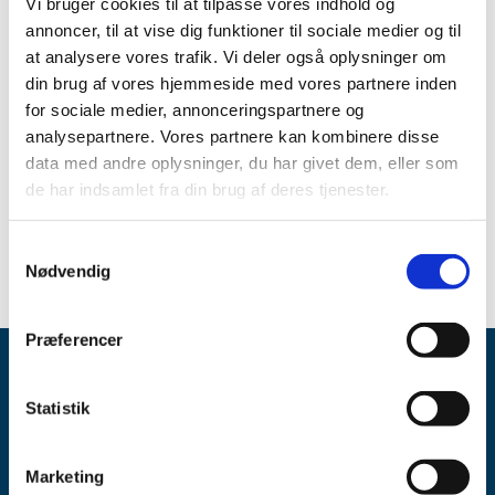
Vi bruger cookies til at tilpasse vores indhold og
Bevillingen har været opslået ledig efter Lov om
annoncer, til at vise dig funktioner til sociale medier og til
apoteksvirksomhed §15, stk. 1 og stk. 2.
at analysere vores trafik. Vi deler også oplysninger om
din brug af vores hjemmeside med vores partnere inden
Emner
for sociale medier, annonceringspartnere og
analysepartnere. Vores partnere kan kombinere disse
Apotekerbevillinger
data med andre oplysninger, du har givet dem, eller som
de har indsamlet fra din brug af deres tjenester.
Udnævnelser til apoteker
Samtykkevalg
Nødvendig
Præferencer
Statistik
Marketing