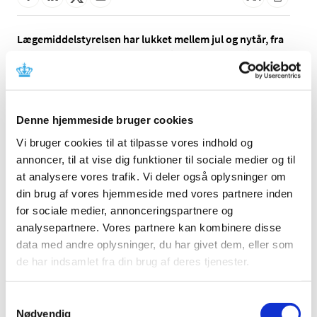
Lægemiddelstyrelsen har lukket mellem jul og nytår, fra
og med den 24. december 2025 til og med den 1. januar
2026.
Markedsføringstilladelser
Denne hjemmeside bruger cookies
Ansøgninger om markedsføringstilladelser til
Vi bruger cookies til at tilpasse vores indhold og
lægemidler, skal være modtaget senest den 19. december
2025.
annoncer, til at vise dig funktioner til sociale medier og til
at analysere vores trafik. Vi deler også oplysninger om
Ansøgninger der modtages efter denne dato, vil blive
din brug af vores hjemmeside med vores partnere inden
betragtet som modtaget den 2. januar 2026.
for sociale medier, annonceringspartnere og
analysepartnere. Vores partnere kan kombinere disse
Kliniske lægemiddelforsøg
data med andre oplysninger, du har givet dem, eller som
Ansøgninger for kliniske lægemiddelforsøg, skal være
de har indsamlet fra din brug af deres tjenester.
modtaget senest den 22. december 2025.
Samtykkevalg
For kliniske lægemiddelforsøg, skal vi gøre opmærksom
Nødvendig
på, at der ikke foretages nogen vurdering i vinter