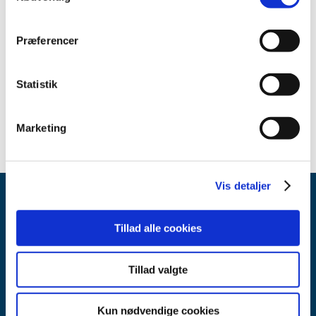
clockstop fra og med den 23. december 2025 til og med
den 7. januar 2026. Deadline forskydes derfor.
Præferencer
Emner
Statistik
Kliniske forsøg
Marketing
Vis detaljer
Tillad alle cookies
Tillad valgte
Lægemiddelstyrelsen
Axel Heides Gade 1
Kun nødvendige cookies