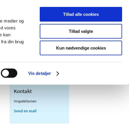
Tillad alle cookies
ale medier og
Udgivelser
Cookies
ed vores
Tillad valgte
re kan
dicinsk
Særlige
fra din brug
styr
produktområder
Kun nødvendige cookies
Vis detaljer
Kontakt
Inspektionen
Send en mail