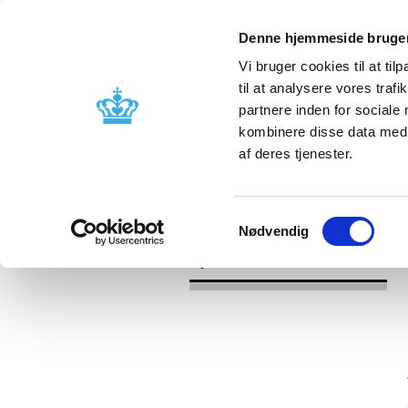
Denne hjemmeside bruger
Vi bruger cookies til at til
til at analysere vores tra
partnere inden for sociale
Godkendelse og
Bivirkninger
kombinere disse data med a
kontrol
produktinfo
af deres tjenester.
/
/
Nyheder
2025
GMP krav ved ind
Samtykkevalg
Nødvendig
Nyheder