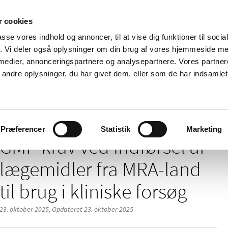
 cookies
passe vores indhold og annoncer, til at vise dig funktioner til soci
Nyheder
Om os
Kontakt
fik. Vi deler også oplysninger om din brug af vores hjemmeside m
 medier, annonceringspartnere og analysepartnere. Vores partne
 og
Tilskud og
Apoteker og salg af
Me
ndre oplysninger, du har givet dem, eller som de har indsamlet 
rmation
priser
medicin
ud
førsel af lægemidler fra MRA-land til brug i kliniske forsøg
Præferencer
Statistik
Marketing
GMP krav ved indførsel af
lægemidler fra MRA-land
til brug i kliniske forsøg
23. oktober 2025,
Opdateret 23. oktober 2025