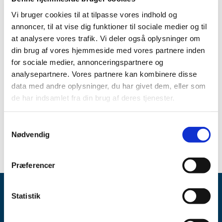
Det er en teknisk nødvendighed for at forsøget, og
dermed også godkendelsen, ikke udløber.
Vi bruger cookies til at tilpasse vores indhold og
annoncer, til at vise dig funktioner til sociale medier og til
Datoerne skal angives for hvert deltagende land.
at analysere vores trafik. Vi deler også oplysninger om
din brug af vores hjemmeside med vores partnere inden
Der kan også læses mere om det på GCP-enhedernes
hjemmeside:
15 dages notifikationer i CTIS for
for sociale medier, annonceringspartnere og
godkendte forsøg
”
analysepartnere. Vores partnere kan kombinere disse
data med andre oplysninger, du har givet dem, eller som
de har indsamlet fra din brug af deres tjenester.
Emner
Kliniske forsøg
Samtykkevalg
Nødvendig
Præferencer
Statistik