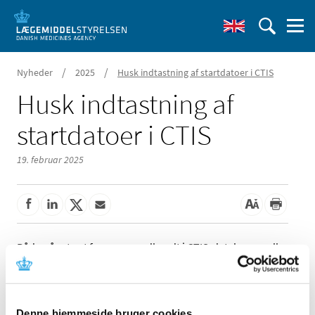
/
/
Nyheder
2025
Husk indtastning af startdatoer i CTIS
Husk indtastning af
startdatoer i CTIS
19. februar 2025
Både når et nyt forsøg er godkendt i CTIS-databasen, eller
et forsøg er overført ved transition til CTIS, skal sponsor
huske at indtaste datoer i CTIS for forsøget for hhv. ”start
trial” og ”start recruitment”.
Denne hjemmeside bruger cookies