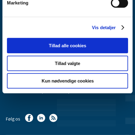
Marketing
Lægemiddelstyrelsen
Axel Heides Gade 1
Vis detaljer
2300 København S
Email:
dkma@dkma.dk
Tillad alle cookies
Lægemiddelstyrelsen er en del af
Sundheds- og Kirkeministeriet.
Tillad valgte
Kontakt Lægemiddelstyrelsen
Kun nødvendige cookies
44 88 95 95 (kl. 9 - 15)
Følg os