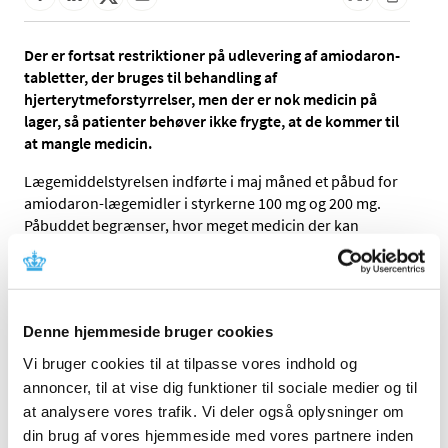
Der er fortsat restriktioner på udlevering af amiodaron-
tabletter, der bruges til behandling af
hjerterytmeforstyrrelser, men der er nok medicin på
lager, så patienter behøver ikke frygte, at de kommer til
at mangle medicin.
Lægemiddelstyrelsen indførte i maj måned et påbud for
amiodaron-lægemidler i styrkerne 100 mg og 200 mg.
Påbuddet begrænser, hvor meget medicin der kan
udleveres ad gangen til hver patient, ligesom det
begrænser, hvor meget medicin hvert enkelt apotek kan
købe hjem.
Påbuddet er blevet indført for at sikre, at den tilgængelige
Denne hjemmeside bruger cookies
lagerbeholdning bliver fordelt ligeligt, så der ikke opstår
Vi bruger cookies til at tilpasse vores indhold og
situationer, hvor alt er udsolgt, i den periode, hvor
annoncer, til at vise dig funktioner til sociale medier og til
leverancerne er ustabile.
at analysere vores trafik. Vi deler også oplysninger om
”Vi kan se, at påbuddet har virket efter hensigten. Status
din brug af vores hjemmeside med vores partnere inden