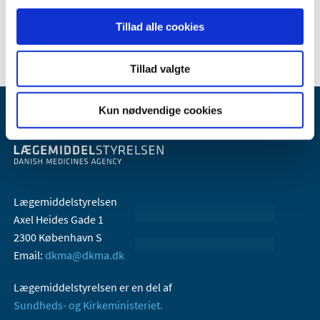
Læs mere
:
Påbud til alle landets apoteker om udlevering
af hjertemedicin
Tillad alle cookies
Tillad valgte
Kun nødvendige cookies
Lægemiddelstyrelsen
Axel Heides Gade 1
2300 København S
Email:
dkma@dkma.dk
Lægemiddelstyrelsen er en del af
Sundheds- og Kirkeministeriet.