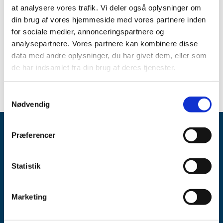
Bevillingen har været opslået ledig efter Lov om
at analysere vores trafik. Vi deler også oplysninger om
apoteksvirksomhed §15, stk. 1 og stk. 2.
din brug af vores hjemmeside med vores partnere inden
for sociale medier, annonceringspartnere og
Emner
analysepartnere. Vores partnere kan kombinere disse
data med andre oplysninger, du har givet dem, eller som
Udnævnelser til apoteker
de har indsamlet fra din brug af deres tjenester.
Samtykkevalg
Nødvendig
Præferencer
Statistik
Lægemiddelstyrelsen
Marketing
Axel Heides Gade 1
2300 København S