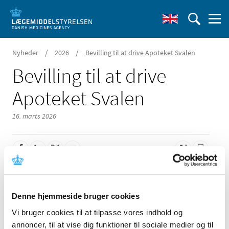
/
/
Nyheder
2026
Bevilling til at drive Apoteket Svalen
Bevilling til at drive
Apoteket Svalen
16. marts 2026
Lægemiddelstyrelsen har den 6. marts 2026 meddelt, at
Mia Thorne Hald får bevilling til at drive Apoteket Svalen.
Denne hjemmeside bruger cookies
Der har været 13 ansøgere til bevillingen.
Vi bruger cookies til at tilpasse vores indhold og
annoncer, til at vise dig funktioner til sociale medier og til