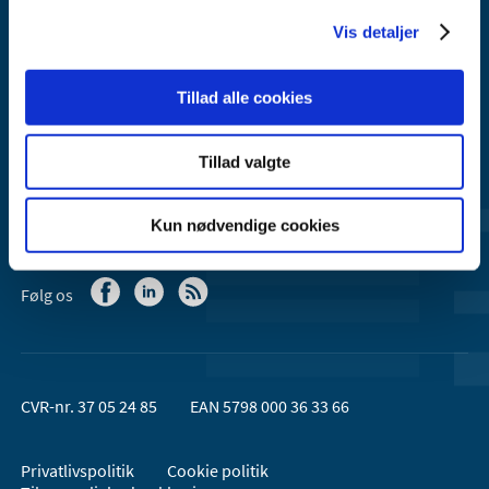
Email:
dkma@dkma.dk
Vis detaljer
Lægemiddelstyrelsen er en del af
Sundheds- og Kirkeministeriet.
Tillad alle cookies
Kontakt Lægemiddelstyrelsen
Tillad valgte
44 88 95 95 (kl. 9 - 15)
Kun nødvendige cookies
Følg os
CVR-nr. 37 05 24 85
EAN 5798 000 36 33 66
Privatlivspolitik
Cookie politik