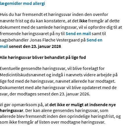
lægemidler mod allergi
Hvis du har fremsendt et høringssvar inden den ovenfor
nævnte frist og du kan konstatere, at det
ikke
fremgår af dette
dokument med de samlede høringssvar, vil vi opfordre dig til at
fremsende høringssvaret på ny til
Send en mail
samt til
sagsbehandler Jonas Fløche Vestergaard på
Send en
mail
senest den 23. januar 2026
.
Alle høringssvar bliver behandlet på lige fod
Eventuelle gensendte høringssvar, vil blive forelagt for
Medicintilskudsnævnet og indgå i nævnets videre arbejde på
lige fod med de høringssvar, nævnet allerede har modtaget.
Dokumentet med alle høringssvar vil blive opdateret med de
svar, der modtages senest den 23. januar 2026.
Vi gør opmærksom på, at
det ikke er muligt at indsende nye
høringssvar
. Der kan alene gensendes høringssvar, som
allerede blev fremsendt inden den oprindelige høringsfrist, og
som ikke fremgår af listen over modtagne høringssvar.