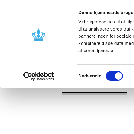
Denne hjemmeside bruger
Vi bruger cookies til at til
til at analysere vores tra
partnere inden for sociale
Godkendelse og
Bivirkninger
kombinere disse data med a
kontrol
produktinfo
af deres tjenester.
/
/
Nyheder
2026
Manglende hørin
Samtykkevalg
Nødvendig
Nyheder