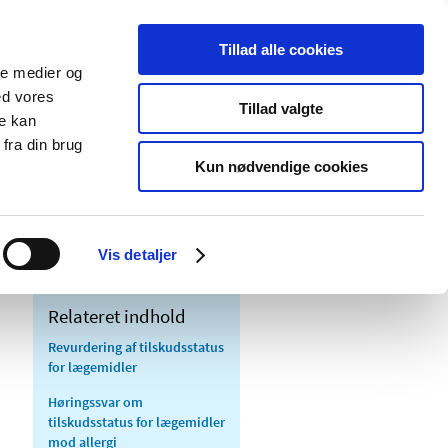
Tillad alle cookies
ale medier og
Udgivelser
Cookies
ed vores
Tillad valgte
re kan
dicinsk
Særlige
fra din brug
styr
produktområder
Kun nødvendige cookies
Vis detaljer
Relateret indhold
Revurdering af tilskudsstatus
for lægemidler
Høringssvar om
tilskudsstatus for lægemidler
mod allergi