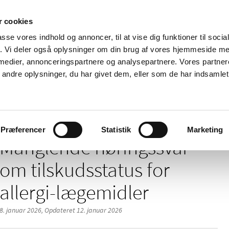
 cookies
passe vores indhold og annoncer, til at vise dig funktioner til soci
Nyheder
Om os
Kontakt
fik. Vi deler også oplysninger om din brug af vores hjemmeside m
 medier, annonceringspartnere og analysepartnere. Vores partne
 og
Tilskud og
Apoteker og salg af
Me
ndre oplysninger, du har givet dem, eller som de har indsamlet 
rmation
priser
medicin
ud
gssvar om tilskudsstatus for allergi-lægemidler
Præferencer
Statistik
Marketing
Manglende høringssvar
om tilskudsstatus for
allergi-lægemidler
8. januar 2026,
Opdateret 12. januar 2026