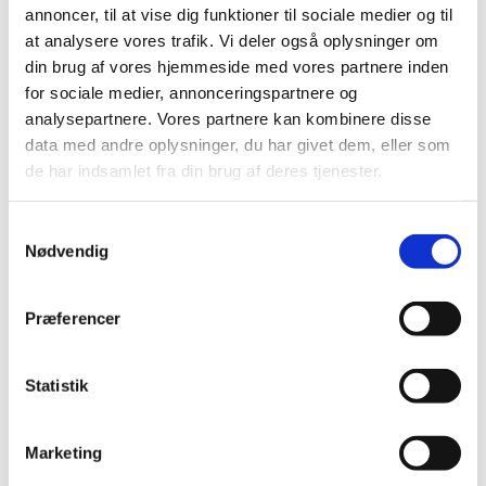
annoncer, til at vise dig funktioner til sociale medier og til
2012 (44)
at analysere vores trafik. Vi deler også oplysninger om
2011 (13)
din brug af vores hjemmeside med vores partnere inden
2010 (7)
for sociale medier, annonceringspartnere og
analysepartnere. Vores partnere kan kombinere disse
2009 (14)
data med andre oplysninger, du har givet dem, eller som
2008 (8)
de har indsamlet fra din brug af deres tjenester.
2007 (3)
2006 (9)
Samtykkevalg
2005 (2)
Nødvendig
november (1)
juni (1)
Præferencer
Links
Statistik
Meddelelser om forsyning af medicin til mennesker og dyr
(med søgefunktion)
Marketing
Sikkerhedsmeddelelser om medicinsk udstyr