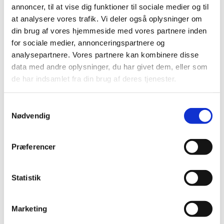
annoncer, til at vise dig funktioner til sociale medier og til
2012 (44)
at analysere vores trafik. Vi deler også oplysninger om
2011 (13)
din brug af vores hjemmeside med vores partnere inden
2010 (7)
for sociale medier, annonceringspartnere og
analysepartnere. Vores partnere kan kombinere disse
2009 (14)
data med andre oplysninger, du har givet dem, eller som
2008 (8)
de har indsamlet fra din brug af deres tjenester.
2007 (3)
2006 (9)
Samtykkevalg
2005 (2)
Nødvendig
november (1)
juni (1)
Præferencer
Links
Statistik
Meddelelser om forsyning af medicin til mennesker og dyr
(med søgefunktion)
Marketing
Sikkerhedsmeddelelser om medicinsk udstyr