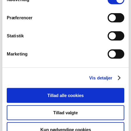
2008 (8)
2007 (3)
Præferencer
2006 (9)
december (1)
Statistik
november (3)
oktober (1)
september (1)
Marketing
juli (2)
marts (1)
2005 (2)
Vis detaljer
Links
Tillad alle cookies
Meddelelser om forsyning af medicin til mennesker og dyr
(med søgefunktion)
Tillad valgte
Sikkerhedsmeddelelser om medicinsk udstyr
(med søgefunktion)
Kun nødvendige cookies