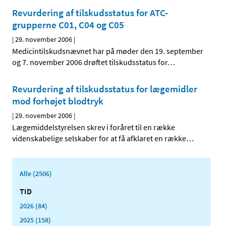
Revurdering af tilskudsstatus for ATC-
grupperne C01, C04 og C05
|
29. november 2006
|
Medicintilskudsnævnet har på møder den 19. september
og 7. november 2006 drøftet tilskudsstatus for
…
Revurdering af tilskudsstatus for lægemidler
mod forhøjet blodtryk
|
29. november 2006
|
Lægemiddelstyrelsen skrev i foråret til en række
videnskabelige selskaber for at få afklaret en række
…
Alle (2506)
TID
2026 (84)
2025 (158)