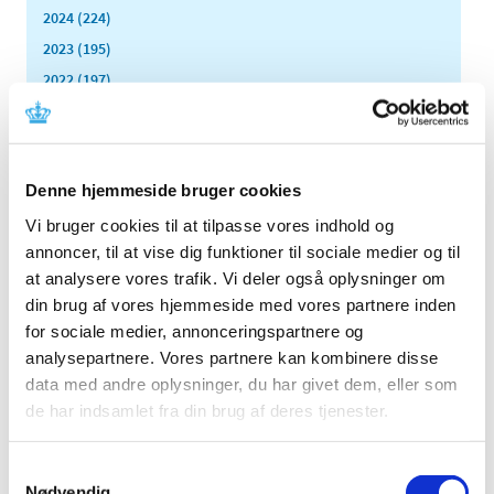
2024 (224)
2023 (195)
2022 (197)
2021 (516)
2020 (263)
2019 (159)
Denne hjemmeside bruger cookies
2018 (150)
Vi bruger cookies til at tilpasse vores indhold og
2017 (167)
annoncer, til at vise dig funktioner til sociale medier og til
2016 (167)
at analysere vores trafik. Vi deler også oplysninger om
2015 (33)
din brug af vores hjemmeside med vores partnere inden
2014 (44)
for sociale medier, annonceringspartnere og
2013 (49)
analysepartnere. Vores partnere kan kombinere disse
data med andre oplysninger, du har givet dem, eller som
2012 (44)
de har indsamlet fra din brug af deres tjenester.
2011 (13)
2010 (7)
Samtykkevalg
2009 (14)
Nødvendig