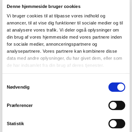
Denne hjemmeside bruger cookies
2013 (49)
2012 (44)
Vi bruger cookies til at tilpasse vores indhold og
annoncer, til at vise dig funktioner til sociale medier og til
2011 (13)
at analysere vores trafik. Vi deler også oplysninger om
2010 (7)
din brug af vores hjemmeside med vores partnere inden
2009 (14)
for sociale medier, annonceringspartnere og
2008 (8)
analysepartnere. Vores partnere kan kombinere disse
2007 (3)
data med andre oplysninger, du har givet dem, eller som
2006 (9)
de har indsamlet fra din brug af deres tjenester.
december (1)
november (3)
Samtykkevalg
Nødvendig
oktober (1)
september (1)
juli (2)
Præferencer
marts (1)
2005 (2)
Statistik