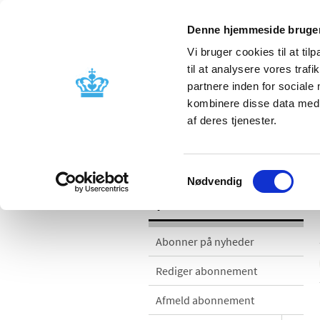
Denne hjemmeside bruger
Vi bruger cookies til at til
til at analysere vores tra
partnere inden for sociale
Godkendelse og
Bivirkninger
kombinere disse data med a
kontrol
produktinfo
af deres tjenester.
Nyheder
Samtykkevalg
Nødvendig
Nyheder
Abonner på nyheder
Rediger abonnement
Afmeld abonnement