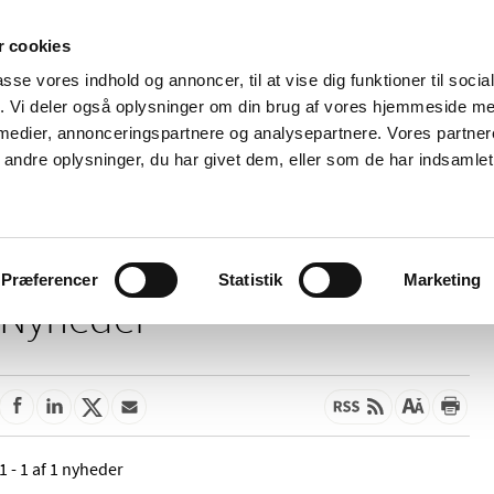
 cookies
passe vores indhold og annoncer, til at vise dig funktioner til soci
Nyheder
Om os
Kontakt
fik. Vi deler også oplysninger om din brug af vores hjemmeside m
 medier, annonceringspartnere og analysepartnere. Vores partne
 og
Tilskud og
Apoteker og salg af
Me
ndre oplysninger, du har givet dem, eller som de har indsamlet 
rmation
priser
medicin
ud
Præferencer
Statistik
Marketing
Nyheder
1 - 1 af 1 nyheder