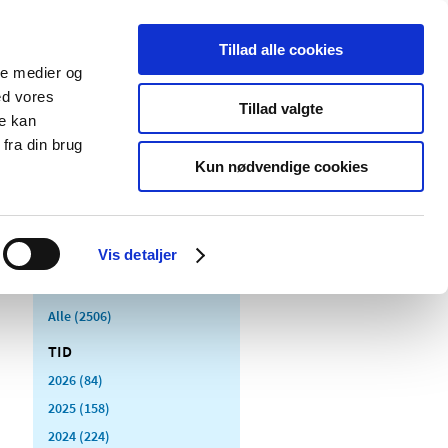
Tillad alle cookies
ale medier og
Udgivelser
Cookies
ed vores
Tillad valgte
re kan
dicinsk
Særlige
fra din brug
styr
produktområder
Kun nødvendige cookies
Vis detaljer
Alle (2506)
TID
2026 (84)
2025 (158)
2024 (224)