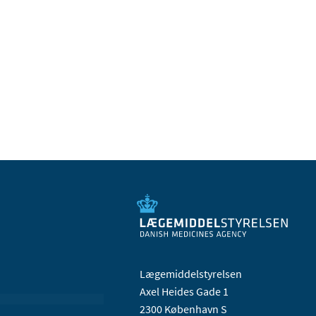
Lægemiddelstyrelsen
Axel Heides Gade 1
2300 København S