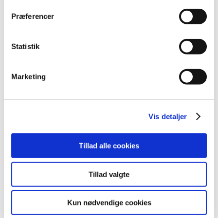
2009 (14)
Præferencer
2008 (8)
2007 (3)
oktober (1)
Statistik
marts (1)
januar (1)
Marketing
2006 (9)
2005 (2)
Vis detaljer
Links
Tillad alle cookies
Meddelelser om forsyning af medicin til mennesker og dyr
(med søgefunktion)
Sikkerhedsmeddelelser om medicinsk udstyr
Tillad valgte
(med søgefunktion)
Kun nødvendige cookies