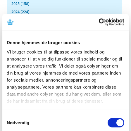
2025 (158)
2024 (224)
2023 (195)
2022 (197)
2021 (516)
Denne hjemmeside bruger cookies
2020 (263)
Vi bruger cookies til at tilpasse vores indhold og
2019 (159)
annoncer, til at vise dig funktioner til sociale medier og til
2018 (150)
at analysere vores trafik. Vi deler også oplysninger om
2017 (167)
din brug af vores hjemmeside med vores partnere inden
2016 (167)
for sociale medier, annonceringspartnere og
2015 (33)
analysepartnere. Vores partnere kan kombinere disse
2014 (44)
data med andre oplysninger, du har givet dem, eller som
de har indsamlet fra din brug af deres tjenester.
2013 (49)
2012 (44)
Samtykkevalg
2011 (13)
Nødvendig
2010 (7)