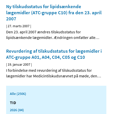
Ny tilskudsstatus for lipidsænkende
lægemidler (ATC-gruppe C10) fra den 23. april
2007
|
27. marts 2007
|
Den 23. april 2007 ændres tilskudsstatus for
lipidsænkende lægemidler. Ændringen omfatter alle
…
Revurdering af tilskudsstatus for lægemidler i
ATC-gruppe A01, A04, C04, C05 og C10
|
19. januar 2007
|
I forbindelse med revurdering af tilskudsstatus for
lægemidler har Medicintilskudsnævnet på møde, den
…
Alle (2506)
TID
2026 (84)