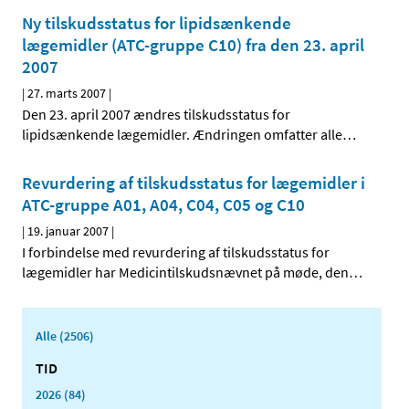
Ny tilskudsstatus for lipidsænkende
lægemidler (ATC-gruppe C10) fra den 23. april
2007
|
27. marts 2007
|
Den 23. april 2007 ændres tilskudsstatus for
lipidsænkende lægemidler. Ændringen omfatter alle
…
Revurdering af tilskudsstatus for lægemidler i
ATC-gruppe A01, A04, C04, C05 og C10
|
19. januar 2007
|
I forbindelse med revurdering af tilskudsstatus for
lægemidler har Medicintilskudsnævnet på møde, den
…
Alle (2506)
TID
2026 (84)