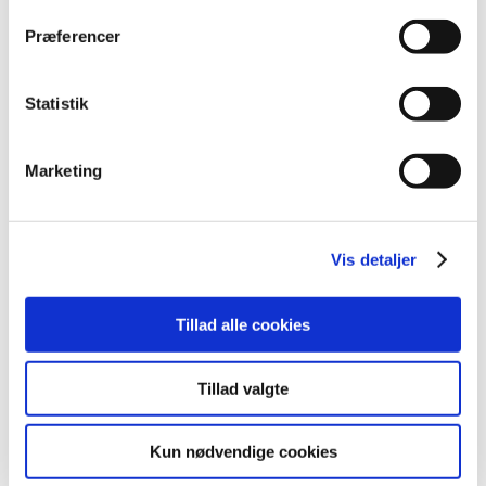
2009 (14)
Præferencer
2008 (8)
2007 (3)
oktober (1)
Statistik
marts (1)
januar (1)
Marketing
2006 (9)
2005 (2)
Vis detaljer
Links
Tillad alle cookies
Meddelelser om forsyning af medicin til mennesker og dyr
(med søgefunktion)
Sikkerhedsmeddelelser om medicinsk udstyr
Tillad valgte
(med søgefunktion)
Kun nødvendige cookies