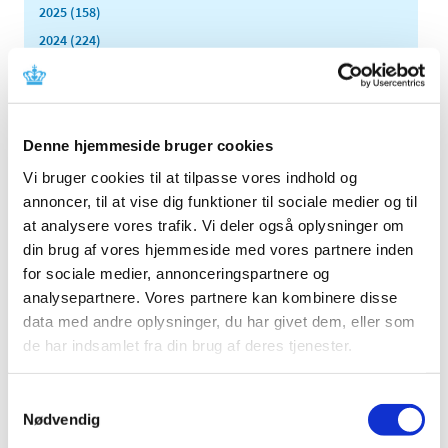
2025 (158)
2024 (224)
2023 (195)
2022 (197)
2021 (516)
Denne hjemmeside bruger cookies
2020 (263)
Vi bruger cookies til at tilpasse vores indhold og
2019 (159)
annoncer, til at vise dig funktioner til sociale medier og til
2018 (150)
at analysere vores trafik. Vi deler også oplysninger om
2017 (167)
din brug af vores hjemmeside med vores partnere inden
2016 (167)
for sociale medier, annonceringspartnere og
2015 (33)
analysepartnere. Vores partnere kan kombinere disse
2014 (44)
data med andre oplysninger, du har givet dem, eller som
de har indsamlet fra din brug af deres tjenester.
2013 (49)
2012 (44)
Samtykkevalg
2011 (13)
Nødvendig
2010 (7)