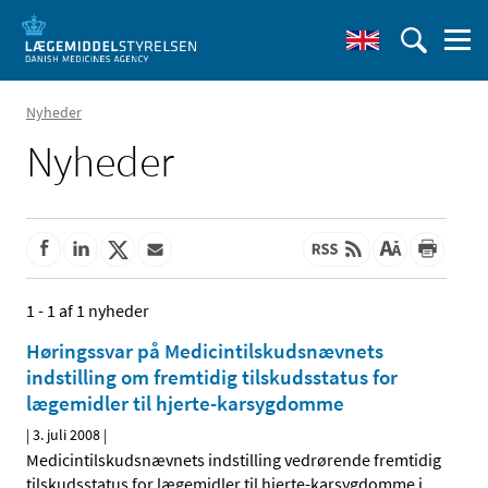
Nyheder
Nyheder
1 - 1 af 1 nyheder
Høringssvar på Medicintilskudsnævnets
indstilling om fremtidig tilskudsstatus for
lægemidler til hjerte-karsygdomme
|
3. juli 2008
|
Medicintilskudsnævnets indstilling vedrørende fremtidig
tilskudsstatus for lægemidler til hjerte-karsygdomme i
…