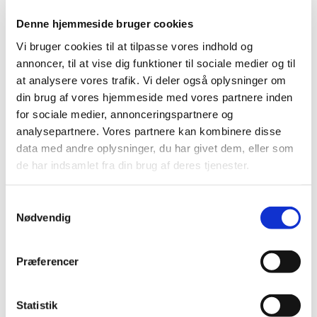
2014 (44)
Denne hjemmeside bruger cookies
2013 (49)
Vi bruger cookies til at tilpasse vores indhold og
2012 (44)
annoncer, til at vise dig funktioner til sociale medier og til
2011 (13)
at analysere vores trafik. Vi deler også oplysninger om
2010 (7)
din brug af vores hjemmeside med vores partnere inden
2009 (14)
for sociale medier, annonceringspartnere og
analysepartnere. Vores partnere kan kombinere disse
2008 (8)
data med andre oplysninger, du har givet dem, eller som
december (1)
de har indsamlet fra din brug af deres tjenester.
november (2)
oktober (2)
Samtykkevalg
september (1)
Nødvendig
juli (1)
januar (1)
Præferencer
2007 (3)
2006 (9)
2005 (2)
Statistik