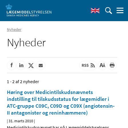
Nyheder
Nyheder
1 - 2 af 2 nyheder
Høring over Medicintilskudsnævnets
indstilling til tilskudsstatus for lægemidler i
ATC-gruppe C09C, C09D og C09X (angiotensin-
II antagonister og reninhæmmere)
|
31. marts 2010
|
Medicintilskudsnævnet har på Lægemiddelstyrelsens