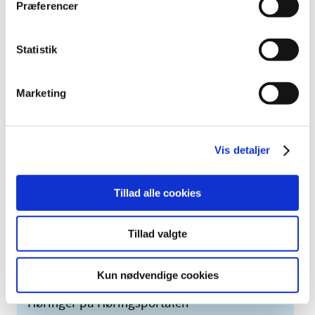
Præferencer
marts (2)
2009 (14)
2008 (8)
Statistik
2007 (3)
2006 (9)
Marketing
2005 (2)
Links
Vis detaljer
Meddelelser om forsyning af medicin til mennesker og dyr
(med søgefunktion)
Tillad alle cookies
Sikkerhedsmeddelelser om medicinsk udstyr
(med søgefunktion)
Tillad valgte
Kun nødvendige cookies
Høringer på Høringsportalen