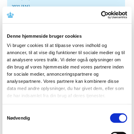
2021 (516)
2020 (263)
2019 (159)
2018 (150)
Denne hjemmeside bruger cookies
2017 (167)
Vi bruger cookies til at tilpasse vores indhold og
2016 (167)
annoncer, til at vise dig funktioner til sociale medier og til
2015 (33)
at analysere vores trafik. Vi deler også oplysninger om
2014 (44)
din brug af vores hjemmeside med vores partnere inden
2013 (49)
for sociale medier, annonceringspartnere og
analysepartnere. Vores partnere kan kombinere disse
2012 (44)
data med andre oplysninger, du har givet dem, eller som
2011 (13)
de har indsamlet fra din brug af deres tjenester.
2010 (7)
november (1)
Samtykkevalg
juni (1)
Nødvendig
maj (1)
april (2)