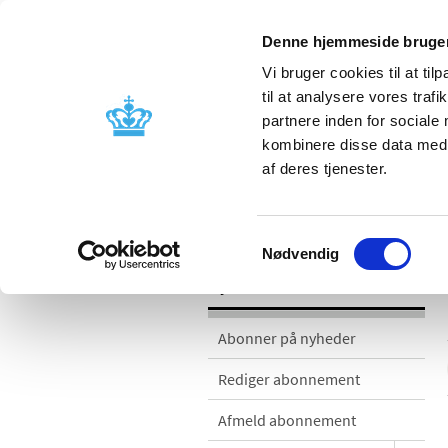
Denne hjemmeside bruger
Vi bruger cookies til at til
til at analysere vores tra
partnere inden for sociale
Godkendelse og
Bivirkninger
kombinere disse data med a
kontrol
produktinfo
af deres tjenester.
Nyheder
Samtykkevalg
Nødvendig
Nyheder
Abonner på nyheder
Rediger abonnement
Afmeld abonnement