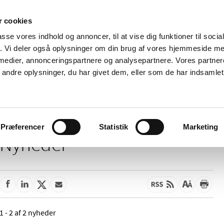
 cookies
passe vores indhold og annoncer, til at vise dig funktioner til soci
Nyheder
Om os
Kontakt
fik. Vi deler også oplysninger om din brug af vores hjemmeside m
 medier, annonceringspartnere og analysepartnere. Vores partne
 og
Tilskud og
Apoteker og salg af
Me
ndre oplysninger, du har givet dem, eller som de har indsamlet 
rmation
priser
medicin
ud
Præferencer
Statistik
Marketing
Nyheder
1 - 2 af 2 nyheder