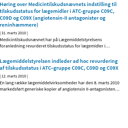
Høring over Medicintilskudsnævnets indstilling til
tilskudsstatus for lægemidler i ATC-gruppe C09C,
C09D og C09X (angiotensin-II antagonister og
reninhæmmere)
|
31. marts 2010
|
Medicintilskudsnævnet har på Lægemiddelstyrelsens
foranledning revurderet tilskudsstatus for lægemidler i
…
Lægemiddelstyrelsen indleder ad hoc revurdering
af tilskudsstatus i ATC–gruppe C09C, C09D og C09X
|
12. marts 2010
|
En lang række lægemiddelvirksomheder har den 8. marts 2010
markedsført generiske kopier af angiotensin II-antagonisten
…