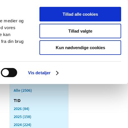
Tillad alle cookies
ale medier og
Udgivelser
Cookies
ed vores
Tillad valgte
re kan
dicinsk
Særlige
fra din brug
styr
produktområder
Kun nødvendige cookies
Vis detaljer
Alle (2506)
TID
2026 (84)
2025 (158)
2024 (224)