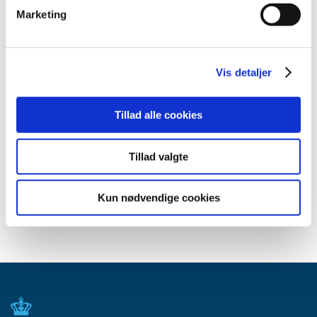
Marketing
Meddelelser om forsyning af medicin til mennesker og dyr
(med søgefunktion)
Sikkerhedsmeddelelser om medicinsk udstyr
(med søgefunktion)
Vis detaljer
Tillad alle cookies
Høringer på Høringsportalen
Tillad valgte
Se Lægemiddelstyrelsens høringer på
høringsportalen
Kun nødvendige cookies