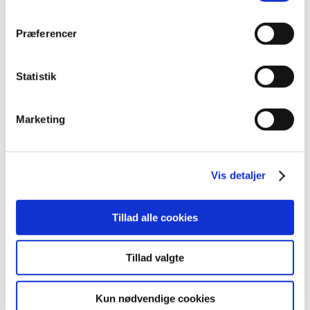
maj (2)
marts (1)
Præferencer
januar (1)
2010 (7)
Statistik
2009 (14)
2008 (8)
Marketing
2007 (3)
2006 (9)
2005 (2)
Vis detaljer
Links
Tillad alle cookies
Meddelelser om forsyning af medicin til mennesker og dyr
(med søgefunktion)
Tillad valgte
Sikkerhedsmeddelelser om medicinsk udstyr
(med søgefunktion)
Kun nødvendige cookies