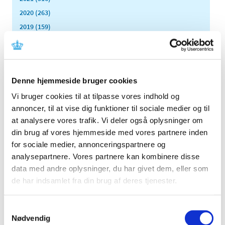
2020 (263)
2019 (159)
2018 (150)
2017 (167)
2016 (167)
Denne hjemmeside bruger cookies
2015 (33)
Vi bruger cookies til at tilpasse vores indhold og
2014 (44)
annoncer, til at vise dig funktioner til sociale medier og til
2013 (49)
at analysere vores trafik. Vi deler også oplysninger om
2012 (44)
din brug af vores hjemmeside med vores partnere inden
2011 (13)
for sociale medier, annonceringspartnere og
november (1)
analysepartnere. Vores partnere kan kombinere disse
oktober (2)
data med andre oplysninger, du har givet dem, eller som
september (2)
de har indsamlet fra din brug af deres tjenester.
august (2)
juli (1)
Samtykkevalg
juni (1)
Nødvendig