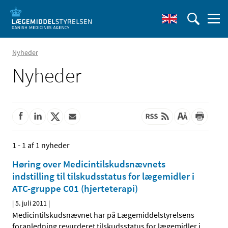
Nyheder
Nyheder
1 - 1 af 1 nyheder
Høring over Medicintilskudsnævnets
indstilling til tilskudsstatus for lægemidler i
ATC-gruppe C01 (hjerteterapi)
|
5. juli 2011
|
Medicintilskudsnævnet har på Lægemiddelstyrelsens
foranledning revurderet tilskudsstatus for lægemidler i
…