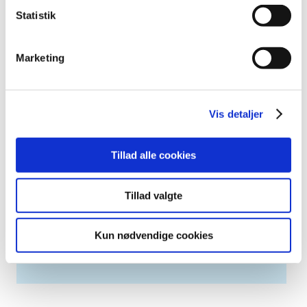
2007 (3)
Statistik
2006 (9)
2005 (2)
Marketing
Links
Meddelelser om forsyning af medicin til mennesker og dyr
Vis detaljer
(med søgefunktion)
Sikkerhedsmeddelelser om medicinsk udstyr
Tillad alle cookies
(med søgefunktion)
Tillad valgte
Høringer på Høringsportalen
Kun nødvendige cookies
Se Lægemiddelstyrelsens høringer på
høringsportalen