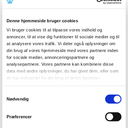
2014 (44)
2013 (49)
Denne hjemmeside bruger cookies
2012 (44)
2011 (13)
Vi bruger cookies til at tilpasse vores indhold og
november (1)
annoncer, til at vise dig funktioner til sociale medier og til
at analysere vores trafik. Vi deler også oplysninger om
oktober (2)
din brug af vores hjemmeside med vores partnere inden
september (2)
for sociale medier, annonceringspartnere og
august (2)
analysepartnere. Vores partnere kan kombinere disse
juli (1)
data med andre oplysninger, du har givet dem, eller som
juni (1)
de har indsamlet fra din brug af deres tjenester.
maj (2)
marts (1)
Samtykkevalg
januar (1)
Nødvendig
2010 (7)
2009 (14)
Præferencer
2008 (8)