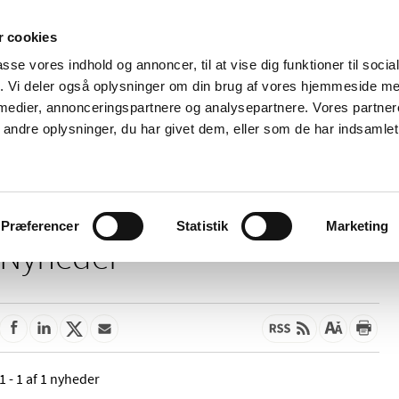
 cookies
passe vores indhold og annoncer, til at vise dig funktioner til soci
Nyheder
Om os
Kontakt
fik. Vi deler også oplysninger om din brug af vores hjemmeside m
 medier, annonceringspartnere og analysepartnere. Vores partne
 og
Tilskud og
Apoteker og salg af
Me
ndre oplysninger, du har givet dem, eller som de har indsamlet 
rmation
priser
medicin
ud
Præferencer
Statistik
Marketing
Nyheder
1 - 1 af 1 nyheder