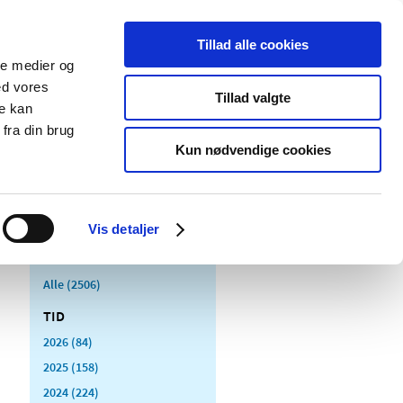
Tillad alle cookies
ale medier og
Udgivelser
Cookies
ed vores
Tillad valgte
re kan
dicinsk
Særlige
fra din brug
styr
produktområder
Kun nødvendige cookies
Vis detaljer
Alle (2506)
TID
2026 (84)
2025 (158)
2024 (224)