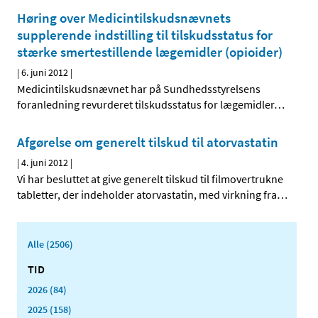
Høring over Medicintilskudsnævnets
supplerende indstilling til tilskudsstatus for
stærke smertestillende lægemidler (opioider)
|
6. juni 2012
|
Medicintilskudsnævnet har på Sundhedsstyrelsens
foranledning revurderet tilskudsstatus for lægemidler
…
Afgørelse om generelt tilskud til atorvastatin
|
4. juni 2012
|
Vi har besluttet at give generelt tilskud til filmovertrukne
tabletter, der indeholder atorvastatin, med virkning fra
…
Alle (2506)
TID
2026 (84)
2025 (158)