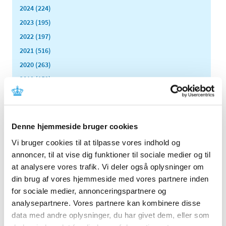
2024 (224)
2023 (195)
2022 (197)
2021 (516)
2020 (263)
2019 (159)
2018 (150)
2017 (167)
2016 (167)
Denne hjemmeside bruger cookies
2015 (33)
Vi bruger cookies til at tilpasse vores indhold og
2014 (44)
annoncer, til at vise dig funktioner til sociale medier og til
2013 (49)
at analysere vores trafik. Vi deler også oplysninger om
2012 (44)
din brug af vores hjemmeside med vores partnere inden
december (2)
for sociale medier, annonceringspartnere og
analysepartnere. Vores partnere kan kombinere disse
november (6)
data med andre oplysninger, du har givet dem, eller som
oktober (4)