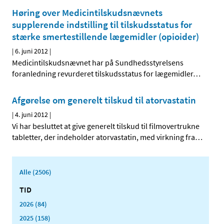
Høring over Medicintilskudsnævnets
supplerende indstilling til tilskudsstatus for
stærke smertestillende lægemidler (opioider)
|
6. juni 2012
|
Medicintilskudsnævnet har på Sundhedsstyrelsens
foranledning revurderet tilskudsstatus for lægemidler
…
Afgørelse om generelt tilskud til atorvastatin
|
4. juni 2012
|
Vi har besluttet at give generelt tilskud til filmovertrukne
tabletter, der indeholder atorvastatin, med virkning fra
…
Alle (2506)
TID
2026 (84)
2025 (158)