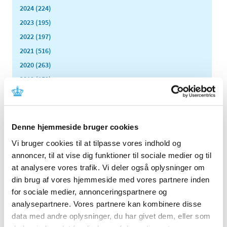
2024 (224)
2023 (195)
2022 (197)
2021 (516)
2020 (263)
2019 (159)
2018 (150)
2017 (167)
2016 (167)
Denne hjemmeside bruger cookies
2015 (33)
Vi bruger cookies til at tilpasse vores indhold og
2014 (44)
annoncer, til at vise dig funktioner til sociale medier og til
2013 (49)
at analysere vores trafik. Vi deler også oplysninger om
2012 (44)
din brug af vores hjemmeside med vores partnere inden
december (2)
for sociale medier, annonceringspartnere og
analysepartnere. Vores partnere kan kombinere disse
november (6)
data med andre oplysninger, du har givet dem, eller som
oktober (4)