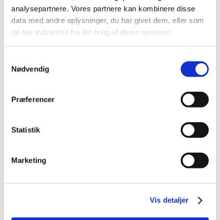
2013 (49)
analysepartnere. Vores partnere kan kombinere disse
december (4)
data med andre oplysninger, du har givet dem, eller som
november (5)
de har indsamlet fra din brug af deres tjenester.
oktober (3)
september (6)
Samtykkevalg
august (2)
Nødvendig
juli (2)
juni (2)
Præferencer
maj (3)
april (6)
marts (10)
Statistik
februar (4)
januar (2)
Marketing
2012 (44)
2011 (13)
2010 (7)
Vis detaljer
2009 (14)