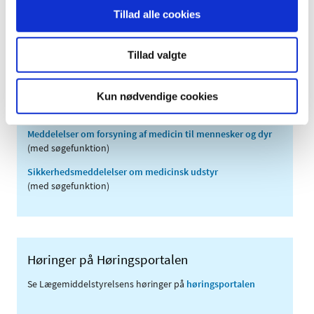
2008 (8)
Tillad alle cookies
2007 (3)
2006 (9)
Tillad valgte
2005 (2)
Kun nødvendige cookies
Links
Meddelelser om forsyning af medicin til mennesker og dyr
(med søgefunktion)
Sikkerhedsmeddelelser om medicinsk udstyr
(med søgefunktion)
Høringer på Høringsportalen
Se Lægemiddelstyrelsens høringer på
høringsportalen