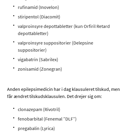
rufinamid (Inovelon)
stiripentol (Diacomit)
valproinsyre depottabletter (kun Orfiril Retard
depottabletter)
valproinsyre suppositorier (Delepsine
suppositorier)
vigabatrin (Sabrilex)
zonisamid (Zonegran)
Anden epilepsimedicin har i dag klausuleret tilskud, men
får ændret tilskudsklausulen. Det drejer sig om:
clonazepam (Rivotril)
fenobarbital (Fenemal ”DLF”)
pregabalin (Lyrica)