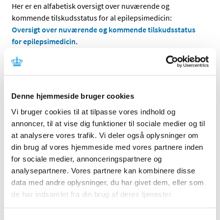
Her er en alfabetisk oversigt over nuværende og
kommende tilskudsstatus for al epilepsimedicin:
Oversigt over nuværende og kommende tilskudsstatus
for epilepsimedicin
.
Hvilken betydning får ændringerne?
Hovedparten af patienter med epilepsi behandles med
den medicin, der fortsat vil have generelt tilskud uden
Denne hjemmeside bruger cookies
klausul. For disse patienter er der ingen ændringer. For
Vi bruger cookies til at tilpasse vores indhold og
de patienter, der er i behandling med noget af den
annoncer, til at vise dig funktioner til sociale medier og til
medicin, der ændrer tilskud, skal lægen sammen med
at analysere vores trafik. Vi deler også oplysninger om
patienten i god tid inden den 12. maj 2014 tage stilling til
din brug af vores hjemmeside med vores partnere inden
den fremtidige behandling.
for sociale medier, annonceringspartnere og
analysepartnere. Vores partnere kan kombinere disse
Hvis man er i behandling med noget af den medicin, der
data med andre oplysninger, du har givet dem, eller som
får klausuleret tilskud, skal lægen tage stilling til, om man
de har indsamlet fra din brug af deres tjenester.
er omfattet af tilskudsklausulen. I så fald skal lægen
skrive/markere tilskud på recepten. I 2012 indløste ca.