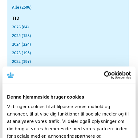
Alle (2506)
TID
2026 (84)
2025 (158)
2024 (224)
2023 (195)
2022 (197)
2021 (516)
2020 (263)
2019 (159)
2018 (150)
Denne hjemmeside bruger cookies
2017 (167)
Vi bruger cookies til at tilpasse vores indhold og
2016 (167)
annoncer, til at vise dig funktioner til sociale medier og til
at analysere vores trafik. Vi deler også oplysninger om
2015 (33)
din brug af vores hjemmeside med vores partnere inden
2014 (44)
for sociale medier, annonceringspartnere og