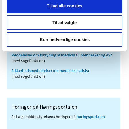
2008 (8)
Tillad alle cookies
2007 (3)
2006 (9)
Tillad valgte
2005 (2)
Kun nødvendige cookies
Links
Meddelelser om forsyning af medicin til mennesker og dyr
(med søgefunktion)
Sikkerhedsmeddelelser om medicinsk udstyr
(med søgefunktion)
Høringer på Høringsportalen
Se Lægemiddelstyrelsens høringer på
høringsportalen