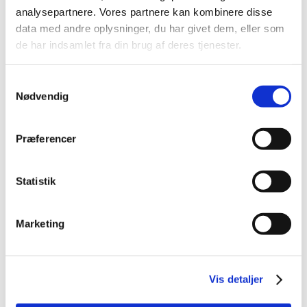
2013 (49)
analysepartnere. Vores partnere kan kombinere disse
december (4)
data med andre oplysninger, du har givet dem, eller som
november (5)
de har indsamlet fra din brug af deres tjenester.
oktober (3)
september (6)
Samtykkevalg
august (2)
Nødvendig
juli (2)
juni (2)
Præferencer
maj (3)
april (6)
marts (10)
Statistik
februar (4)
januar (2)
Marketing
2012 (44)
2011 (13)
2010 (7)
Vis detaljer
2009 (14)