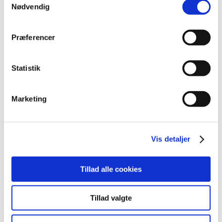
marts (10)
Nødvendig
februar (4)
januar (2)
Præferencer
2012 (44)
2011 (13)
Statistik
2010 (7)
2009 (14)
Marketing
2008 (8)
2007 (3)
2006 (9)
Vis detaljer
2005 (2)
Tillad alle cookies
Links
Meddelelser om forsyning af medicin til mennesker og dyr
Tillad valgte
(med søgefunktion)
Sikkerhedsmeddelelser om medicinsk udstyr