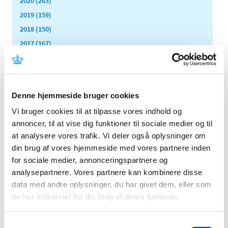
2020 (263)
2019 (159)
2018 (150)
2017 (167)
2016 (167)
2015 (33)
2014 (44)
Denne hjemmeside bruger cookies
2013 (49)
Vi bruger cookies til at tilpasse vores indhold og
december (4)
annoncer, til at vise dig funktioner til sociale medier og til
november (5)
at analysere vores trafik. Vi deler også oplysninger om
oktober (3)
din brug af vores hjemmeside med vores partnere inden
september (6)
for sociale medier, annonceringspartnere og
august (2)
analysepartnere. Vores partnere kan kombinere disse
juli (2)
data med andre oplysninger, du har givet dem, eller som
juni (2)
de har indsamlet fra din brug af deres tjenester.
maj (3)
april (6)
Samtykkevalg