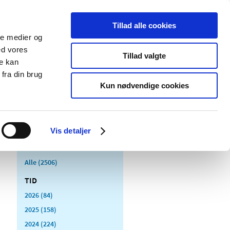
Tillad alle cookies
ale medier og
Udgivelser
Cookies
ed vores
Tillad valgte
re kan
dicinsk
Særlige
fra din brug
styr
produktområder
Kun nødvendige cookies
Vis detaljer
Alle (2506)
TID
2026 (84)
2025 (158)
2024 (224)