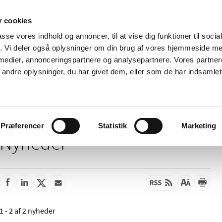
 cookies
passe vores indhold og annoncer, til at vise dig funktioner til soci
Nyheder
Om os
Kontakt
fik. Vi deler også oplysninger om din brug af vores hjemmeside m
 medier, annonceringspartnere og analysepartnere. Vores partne
 og
Tilskud og
Apoteker og salg af
Me
ndre oplysninger, du har givet dem, eller som de har indsamlet 
rmation
priser
medicin
ud
Præferencer
Statistik
Marketing
Nyheder
1 - 2 af 2 nyheder