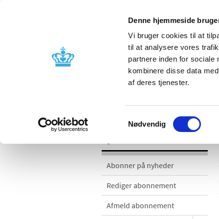
Denne hjemmeside bruger
Vi bruger cookies til at til
til at analysere vores tra
partnere inden for sociale
Godkendelse og
Bivirkninger
kombinere disse data med a
kontrol
produktinfo
af deres tjenester.
Nyheder
Samtykkevalg
Nødvendig
Nyheder
Abonner på nyheder
Rediger abonnement
Afmeld abonnement