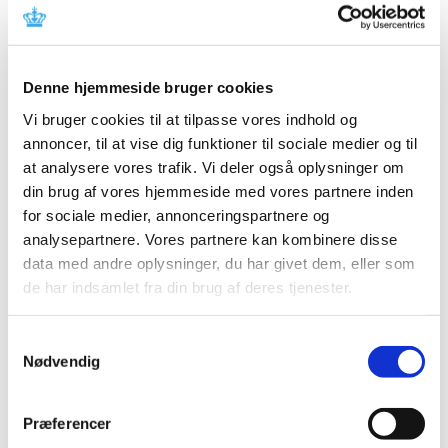
november (3)
oktober (1)
september (7)
Denne hjemmeside bruger cookies
august (4)
Vi bruger cookies til at tilpasse vores indhold og
juli (2)
annoncer, til at vise dig funktioner til sociale medier og til
juni (8)
at analysere vores trafik. Vi deler også oplysninger om
maj (2)
din brug af vores hjemmeside med vores partnere inden
april (2)
for sociale medier, annonceringspartnere og
marts (3)
analysepartnere. Vores partnere kan kombinere disse
februar (6)
data med andre oplysninger, du har givet dem, eller som
januar (3)
de har indsamlet fra din brug af deres tjenester.
2013 (49)
2012 (44)
Samtykkevalg
Nødvendig
2011 (13)
2010 (7)
2009 (14)
Præferencer