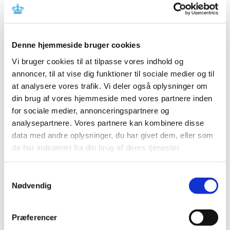
november (3)
oktober (1)
september (7)
Denne hjemmeside bruger cookies
august (4)
Vi bruger cookies til at tilpasse vores indhold og
juli (2)
annoncer, til at vise dig funktioner til sociale medier og til
juni (8)
at analysere vores trafik. Vi deler også oplysninger om
maj (2)
din brug af vores hjemmeside med vores partnere inden
april (2)
for sociale medier, annonceringspartnere og
marts (3)
analysepartnere. Vores partnere kan kombinere disse
februar (6)
data med andre oplysninger, du har givet dem, eller som
januar (3)
de har indsamlet fra din brug af deres tjenester.
2013 (49)
2012 (44)
Samtykkevalg
Nødvendig
2011 (13)
2010 (7)
2009 (14)
Præferencer