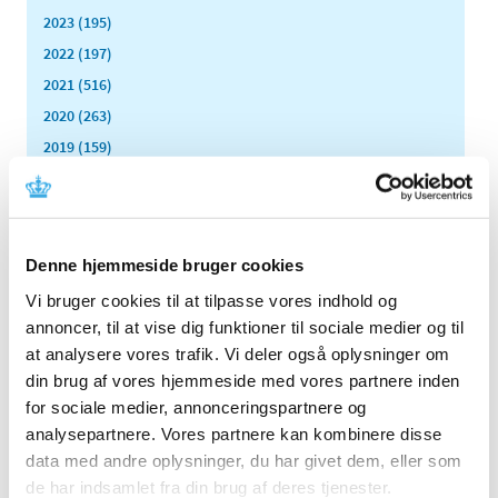
2023 (195)
2022 (197)
2021 (516)
2020 (263)
2019 (159)
2018 (150)
2017 (167)
2016 (167)
Denne hjemmeside bruger cookies
2015 (33)
Vi bruger cookies til at tilpasse vores indhold og
2014 (44)
annoncer, til at vise dig funktioner til sociale medier og til
december (3)
at analysere vores trafik. Vi deler også oplysninger om
november (3)
din brug af vores hjemmeside med vores partnere inden
oktober (1)
for sociale medier, annonceringspartnere og
september (7)
analysepartnere. Vores partnere kan kombinere disse
august (4)
data med andre oplysninger, du har givet dem, eller som
juli (2)
de har indsamlet fra din brug af deres tjenester.