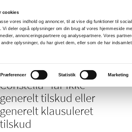
 cookies
passe vores indhold og annoncer, til at vise dig funktioner til soci
Nyheder
Om os
Kontakt
fik. Vi deler også oplysninger om din brug af vores hjemmeside m
 medier, annonceringspartnere og analysepartnere. Vores partne
 og
Tilskud og
Apoteker og salg af
Me
ndre oplysninger, du har givet dem, eller som de har indsamlet 
rmation
priser
medicin
ud
/
 tilskud - nyheder arkiv
Constella® får ikke generelt tilskud eller gene
Præferencer
Statistik
Marketing
Constella® får ikke
generelt tilskud eller
generelt klausuleret
tilskud