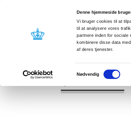
Denne hjemmeside bruger
Vi bruger cookies til at til
til at analysere vores tra
partnere inden for sociale
Godkendelse og
Bivirkninger
kombinere disse data med a
kontrol
produktinfo
af deres tjenester.
/
Nyheder
Revurdering af lægemidlers
Samtykkevalg
Nødvendig
Nyheder