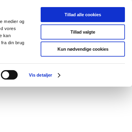
Tillad alle cookies
ale medier og
Udgivelser
Cookies
ed vores
Tillad valgte
re kan
dicinsk
Særlige
fra din brug
styr
produktområder
Kun nødvendige cookies
relt klausuleret tilskud
Vis detaljer