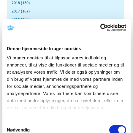
2018 (150)
2017 (167)
2016 (167)
2015 (33)
2014 (44)
december (3)
Denne hjemmeside bruger cookies
november (3)
Vi bruger cookies til at tilpasse vores indhold og
oktober (1)
annoncer, til at vise dig funktioner til sociale medier og til
september (7)
at analysere vores trafik. Vi deler også oplysninger om
august (4)
din brug af vores hjemmeside med vores partnere inden
juli (2)
for sociale medier, annonceringspartnere og
juni (8)
analysepartnere. Vores partnere kan kombinere disse
maj (2)
data med andre oplysninger, du har givet dem, eller som
april (2)
de har indsamlet fra din brug af deres tjenester.
marts (3)
februar (6)
Samtykkevalg
januar (3)
Nødvendig