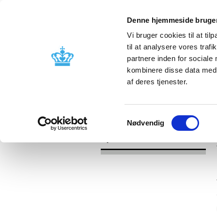
Denne hjemmeside bruger
Vi bruger cookies til at til
til at analysere vores tra
partnere inden for sociale
Godkendelse og
Bivirkninger
kombinere disse data med a
kontrol
produktinfo
af deres tjenester.
/
Nyheder
Revurdering af lægemidlers
Samtykkevalg
Nødvendig
Nyheder