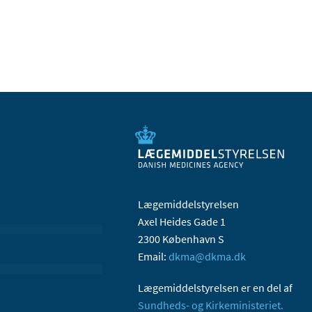
Lægemiddelstyrelsen
Axel Heides Gade 1
2300 København S
Email:
dkma@dkma.dk
Lægemiddelstyrelsen er en del af
Sundheds- og Kirkeministeriet.