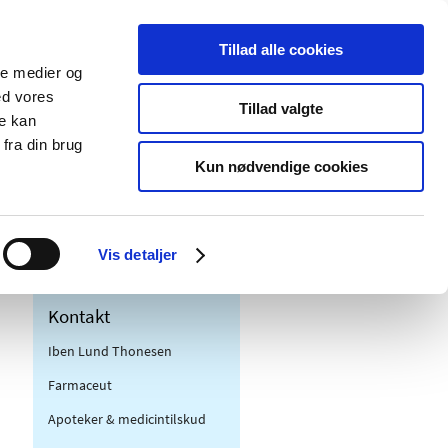
Tillad alle cookies
ale medier og
Udgivelser
Cookies
ed vores
Tillad valgte
re kan
dicinsk
Særlige
fra din brug
styr
produktområder
Kun nødvendige cookies
Vis detaljer
Kontakt
Iben Lund Thonesen
Farmaceut
Apoteker & medicintilskud