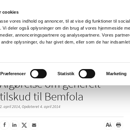
 cookies
passe vores indhold og annoncer, til at vise dig funktioner til soci
Nyheder
Om os
Kontakt
fik. Vi deler også oplysninger om din brug af vores hjemmeside m
 medier, annonceringspartnere og analysepartnere. Vores partne
 og
Tilskud og
Apoteker og salg af
Me
ndre oplysninger, du har givet dem, eller som de har indsamlet 
rmation
priser
medicin
ud
/
 tilskud - nyheder arkiv
Afgørelse om generelt tilskud til Bemfola
Præferencer
Statistik
Marketing
Afgørelse om generelt
tilskud til Bemfola
2. april 2014,
Opdateret 4. april 2014