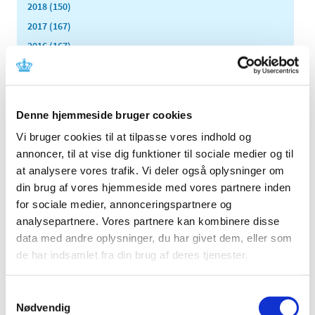
2018 (150)
2017 (167)
2016 (167)
2015 (33)
2014 (44)
december (3)
Denne hjemmeside bruger cookies
november (3)
Vi bruger cookies til at tilpasse vores indhold og
oktober (1)
annoncer, til at vise dig funktioner til sociale medier og til
september (7)
at analysere vores trafik. Vi deler også oplysninger om
august (4)
din brug af vores hjemmeside med vores partnere inden
juli (2)
for sociale medier, annonceringspartnere og
juni (8)
analysepartnere. Vores partnere kan kombinere disse
maj (2)
data med andre oplysninger, du har givet dem, eller som
april (2)
de har indsamlet fra din brug af deres tjenester.
marts (3)
februar (6)
Samtykkevalg
januar (3)
Nødvendig