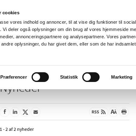
 cookies
passe vores indhold og annoncer, til at vise dig funktioner til soci
Nyheder
Om os
Kontakt
fik. Vi deler også oplysninger om din brug af vores hjemmeside m
 medier, annonceringspartnere og analysepartnere. Vores partne
 og
Tilskud og
Apoteker og salg af
Me
ndre oplysninger, du har givet dem, eller som de har indsamlet 
rmation
priser
medicin
ud
Præferencer
Statistik
Marketing
Nyheder
1 - 2 af 2 nyheder