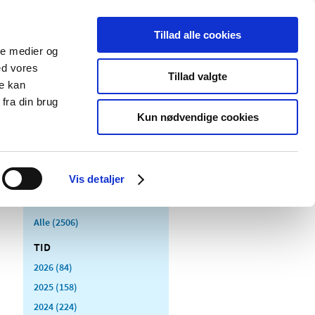
Tillad alle cookies
ale medier og
Udgivelser
Cookies
ed vores
Tillad valgte
re kan
dicinsk
Særlige
fra din brug
styr
produktområder
Kun nødvendige cookies
Vis detaljer
Alle (2506)
TID
2026 (84)
2025 (158)
2024 (224)