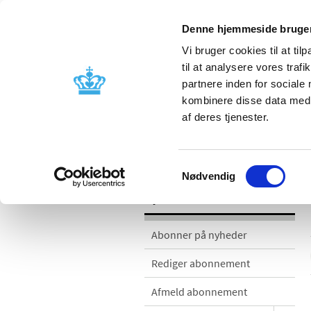
Denne hjemmeside bruger
Vi bruger cookies til at til
til at analysere vores tra
partnere inden for sociale
Godkendelse og
Bivirkninger
kombinere disse data med a
kontrol
produktinfo
af deres tjenester.
Nyheder
Samtykkevalg
Nødvendig
Nyheder
Abonner på nyheder
Rediger abonnement
Afmeld abonnement